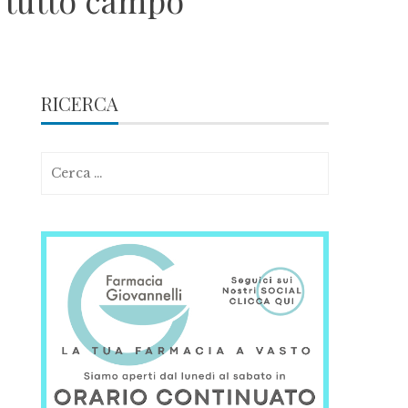
a tutto campo
RICERCA
Ricerca
per: