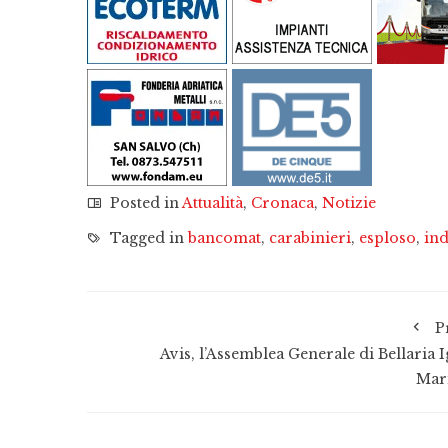
Posted in
Attualità
,
Cronaca
,
Notizie
Tagged in
bancomat
,
carabinieri
,
esploso
,
ind
P
Avis, l’Assemblea Generale di Bellaria 
Mar