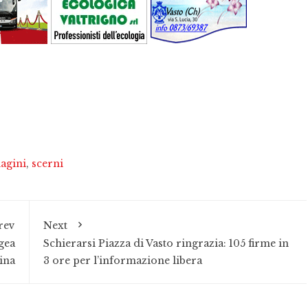
agini
,
scerni
rev
Next
Igea
Schierarsi Piazza di Vasto ringrazia: 105 firme in
ina
3 ore per l’informazione libera