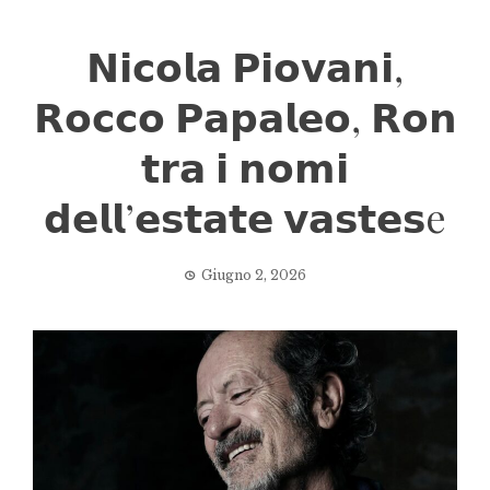
𝗡𝗶𝗰𝗼𝗹𝗮 𝗣𝗶𝗼𝘃𝗮𝗻𝗶,
𝗥𝗼𝗰𝗰𝗼 𝗣𝗮𝗽𝗮𝗹𝗲𝗼, 𝗥𝗼𝗻
𝘁𝗿𝗮 𝗶 𝗻𝗼𝗺𝗶
𝗱𝗲𝗹𝗹’𝗲𝘀𝘁𝗮𝘁𝗲 𝘃𝗮𝘀𝘁𝗲𝘀e
Giugno 2, 2026