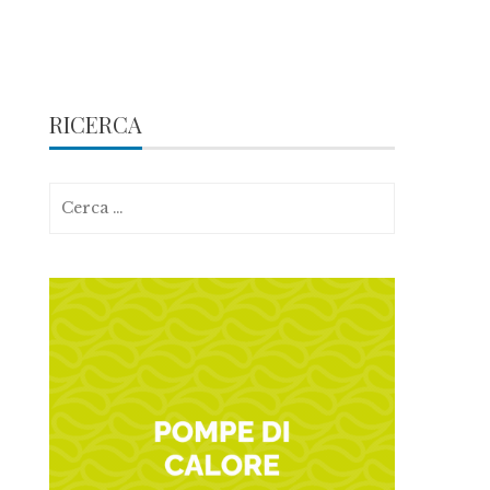
RICERCA
Ricerca
per: