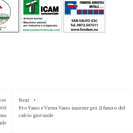
rev
Next
003
Pro Vasto e Virtus Vasto insieme per il futuro del
imo
calcio giovanile
ile