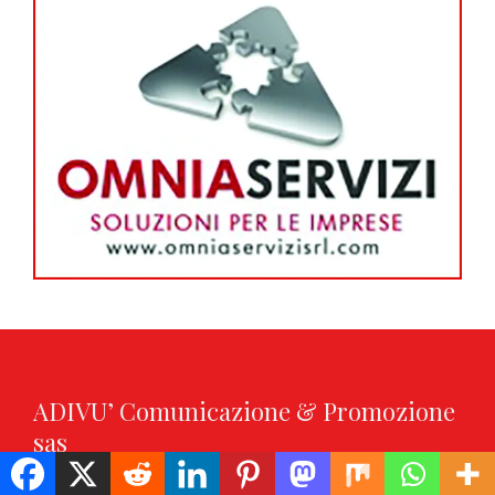
ADIVU’ Comunicazione & Promozione
sas
Via Tobruk 20