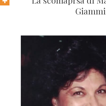
La scomaprsa di Mar
Giammic