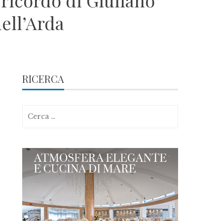
 ricordo di Giuliano
ell’Arda
RICERCA
Ricerca
per: