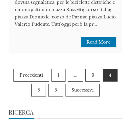
dovuta segnaletica, per le biciclette elettriche e
i monopattini in piazza Rossetti; corso Italia;
piazza Diomede; corso de Parma; piazza Lucio
Valerio Pudente. Tutt'oggi però la pr...
Read More
Paginazione
Precedenti
1
…
3
4
degli
5
6
Successivi
articoli
RICERCA
Ricerca