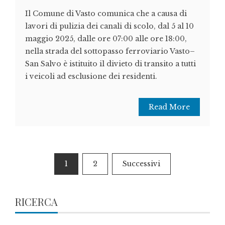
Il Comune di Vasto comunica che a causa di
lavori di pulizia dei canali di scolo, dal 5 al 10
maggio 2025, dalle ore 07:00 alle ore 18:00,
nella strada del sottopasso ferroviario Vasto–
San Salvo è istituito il divieto di transito a tutti
i veicoli ad esclusione dei residenti.
Read More
Paginazione
1
2
Successivi
degli
articoli
RICERCA