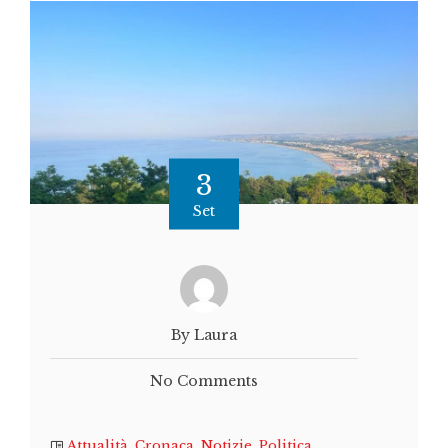
3
Set
By Laura
No Comments
Attualità
,
Cronaca
,
Notizie
,
Politica