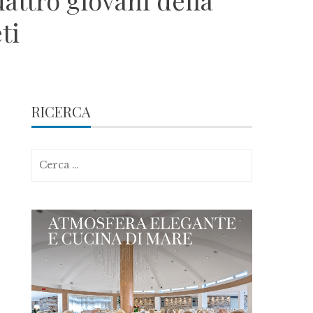
uattro giovani della
ti
RICERCA
Ricerca
per: