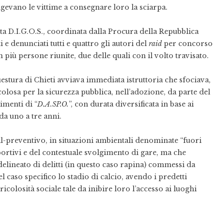
ingevano le vittime a consegnare loro la sciarpa.
sta D.I.G.O.S., coordinata dalla Procura della Repubblica
i e denunciati tutti e quattro gli autori del
raid
per concorso
 più persone riunite, due delle quali con il volto travisato.
uestura di Chieti avviava immediata istruttoria che sfociava,
colosa per la sicurezza pubblica, nell’adozione, da parte del
imenti di “
D.A.SP.O.
”, con durata diversificata in base ai
da uno a tre anni.
al-preventivo, in situazioni ambientali denominate “fuori
 sportivi e del contestuale svolgimento di gare, ma che
elineato di delitti (in questo caso rapina) commessi da
 caso specifico lo stadio di calcio, avendo i predetti
icolosità sociale tale da inibire loro l’accesso ai luoghi