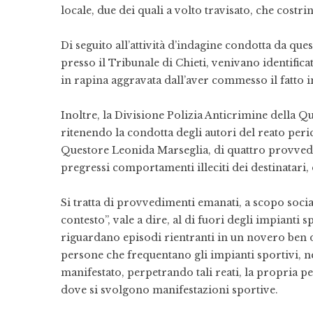
locale, due dei quali a volto travisato, che costr
Di seguito all’attività d’indagine condotta da que
presso il Tribunale di Chieti, venivano identificat
in rapina aggravata dall’aver commesso il fatto in
Inoltre, la Divisione Polizia Anticrimine della Q
ritenendo la condotta degli autori del reato peri
Questore Leonida Marseglia, di quattro provved
pregressi comportamenti illeciti dei destinatari, 
Si tratta di provvedimenti emanati, a scopo soci
contesto”, vale a dire, al di fuori degli impianti
riguardano episodi rientranti in un novero ben d
persone che frequentano gli impianti sportivi, nel
manifestato, perpetrando tali reati, la propria per
dove si svolgono manifestazioni sportive.