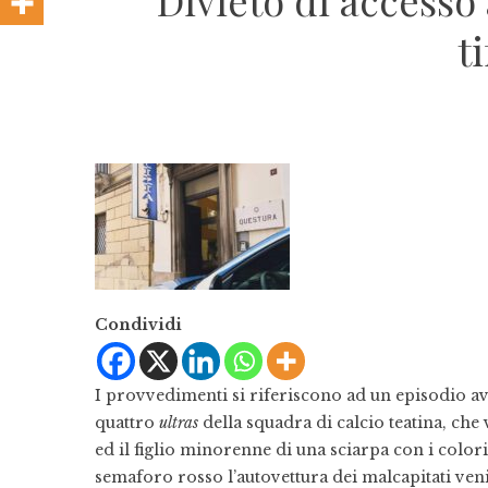
Divieto di accesso 
t
Condividi
I provvedimenti si riferiscono ad un episodio a
quattro
ultras
della squadra di calcio teatina, c
ed il figlio minorenne di una sciarpa con i colori
semaforo rosso l’autovettura dei malcapitati veni