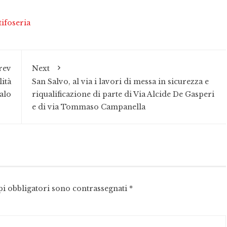
tifoseria
rev
Next
ità
San Salvo, al via i lavori di messa in sicurezza e
alo
riqualificazione di parte di Via Alcide De Gasperi
e di via Tommaso Campanella
pi obbligatori sono contrassegnati
*