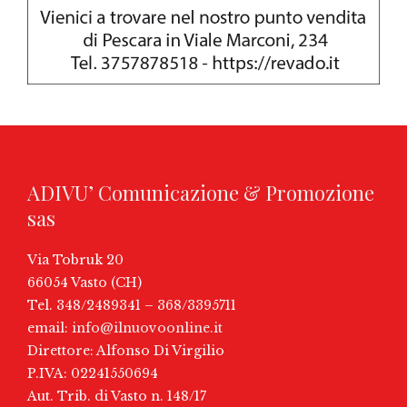
ADIVU’ Comunicazione & Promozione
sas
Via Tobruk 20
66054 Vasto (CH)
Tel. 348/2489341 – 368/3395711
email:
info@ilnuovoonline.it
Direttore: Alfonso Di Virgilio
P.IVA: 02241550694
Aut. Trib. di Vasto n. 148/17