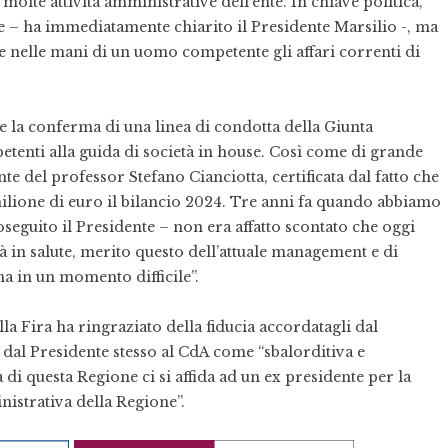
olte attività amministrative dell’ente. In chiave politica,
e – ha immediatamente chiarito il Presidente Marsilio -, ma
e nelle mani di un uomo competente gli affari correnti di
e la conferma di una linea di condotta della Giunta
tenti alla guida di società in house. Così come di grande
te del professor Stefano Cianciotta, certificata dal fatto che
 milione di euro il bilancio 2024. Tre anni fa quando abbiamo
seguito il Presidente – non era affatto scontato che oggi
à in salute, merito questo dell’attuale management e di
a in un momento difficile”.
la Fira ha ringraziato della fiducia accordatagli dal
 dal Presidente stesso al CdA come “sbalorditiva e
 di questa Regione ci si affida ad un ex presidente per la
inistrativa della Regione”.