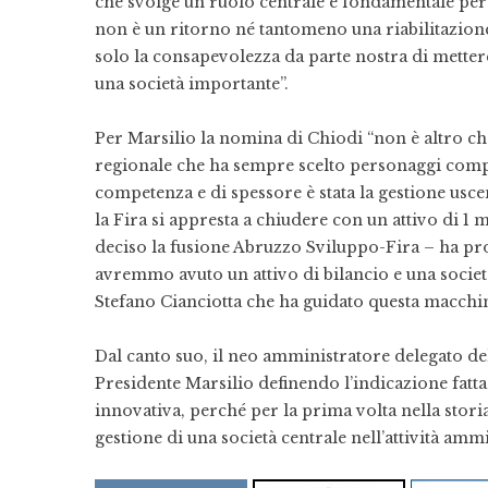
che svolge un ruolo centrale e fondamentale per m
non è un ritorno né tantomeno una riabilitazion
solo la consapevolezza da parte nostra di metter
una società importante”.
Per Marsilio la nomina di Chiodi “non è altro ch
regionale che ha sempre scelto personaggi compe
competenza e di spessore è stata la gestione uscen
la Fira si appresta a chiudere con un attivo di 1
deciso la fusione Abruzzo Sviluppo-Fira – ha pro
avremmo avuto un attivo di bilancio e una societ
Stefano Cianciotta che ha guidato questa macchin
Dal canto suo, il neo amministratore delegato del
Presidente Marsilio definendo l’indicazione fatta
innovativa, perché per la prima volta nella storia
gestione di una società centrale nell’attività amm