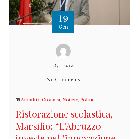
19
Gen
By Laura
No Comments
Attualità
,
Cronaca
,
Notizie
,
Politica
Ristorazione scolastica,
Marsilio: “L’Abruzzo
investe nell’innovazione