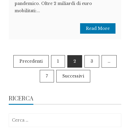
pandemico. Oltre 2 miliardi di euro
mobilitati:...
Read More
Paginazione
Precedenti
1
2
3
…
degli
7
Successivi
articoli
RICERCA
Ricerca
per: