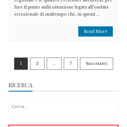
regionale e le quattro Prefetture abruzzesi, per
fare il punto sulla situazione legata all’ondata
eccezionale di maltempo che, in questi ...
Read More
Paginazione
1
2
…
7
Successivi
degli
articoli
RICERCA
Ricerca
per: