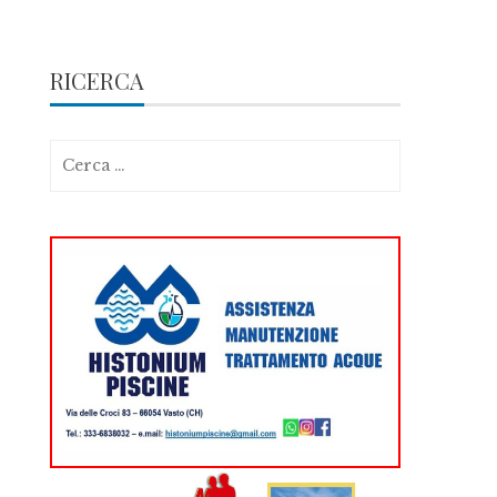
RICERCA
Ricerca
per: