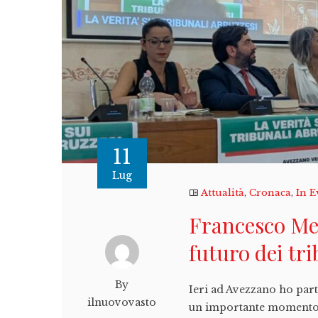
11
Lug
Attualità
,
Cronaca
,
In E
Francesco Me
futuro dei tr
By
Ieri ad Avezzano ho parte
ilnuovovasto
un importante momento d