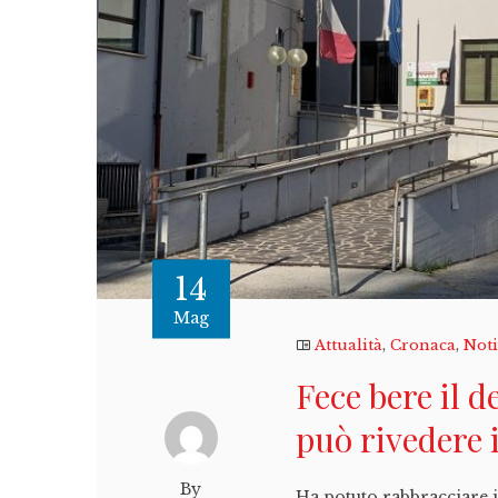
14
Mag
Attualità
,
Cronaca
,
Noti
Fece bere il d
può rivedere 
By
Ha potuto rabbracciare il