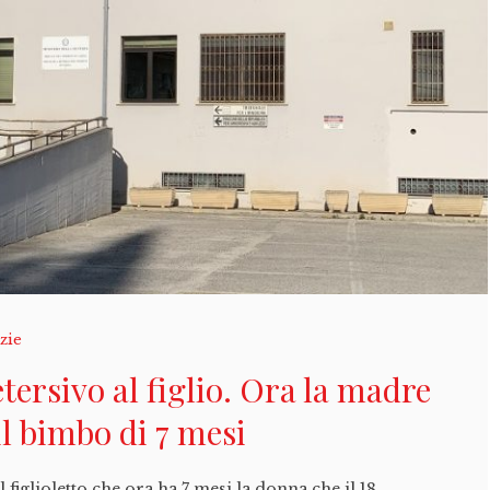
zie
etersivo al figlio. Ora la madre
il bimbo di 7 mesi
 figlioletto che ora ha 7 mesi la donna che il 18