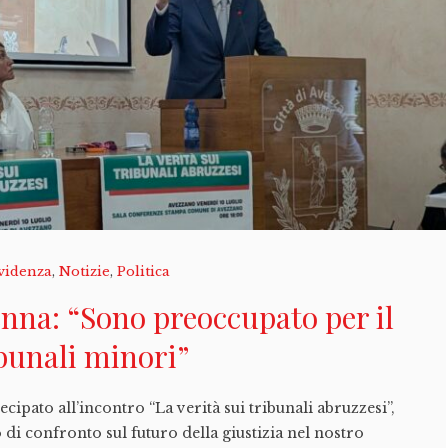
videnza
,
Notizie
,
Politica
nna: “Sono preoccupato per il
ibunali minori”
cipato all’incontro “La verità sui tribunali abruzzesi”,
i confronto sul futuro della giustizia nel nostro