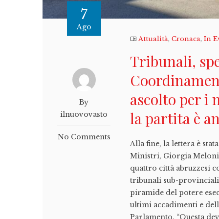
7
Ago
Attualità
,
Cronaca
,
In E
Tribunali, spe
Coordinament
ascolto per i 
By
la partita è 
ilnuovovasto
No Comments
Alla fine, la lettera è st
Ministri, Giorgia Meloni.
quattro città abruzzesi c
tribunali sub-provincial
piramide del potere esecu
ultimi accadimenti e del
Parlamento. “Questa deve