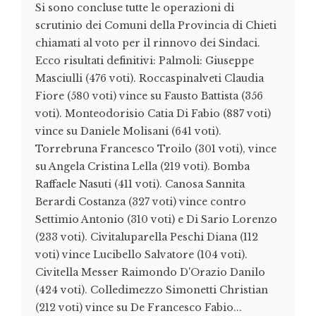
Si sono concluse tutte le operazioni di
scrutinio dei Comuni della Provincia di Chieti
chiamati al voto per il rinnovo dei Sindaci.
Ecco risultati definitivi: Palmoli: Giuseppe
Masciulli (476 voti). Roccaspinalveti Claudia
Fiore (580 voti) vince su Fausto Battista (356
voti). Monteodorisio Catia Di Fabio (887 voti)
vince su Daniele Molisani (641 voti).
Torrebruna Francesco Troilo (301 voti), vince
su Angela Cristina Lella (219 voti). Bomba
Raffaele Nasuti (411 voti). Canosa Sannita
Berardi Costanza (327 voti) vince contro
Settimio Antonio (310 voti) e Di Sario Lorenzo
(233 voti). Civitaluparella Peschi Diana (112
voti) vince Lucibello Salvatore (104 voti).
Civitella Messer Raimondo D'Orazio Danilo
(424 voti). Colledimezzo Simonetti Christian
(212 voti) vince su De Francesco Fabio...