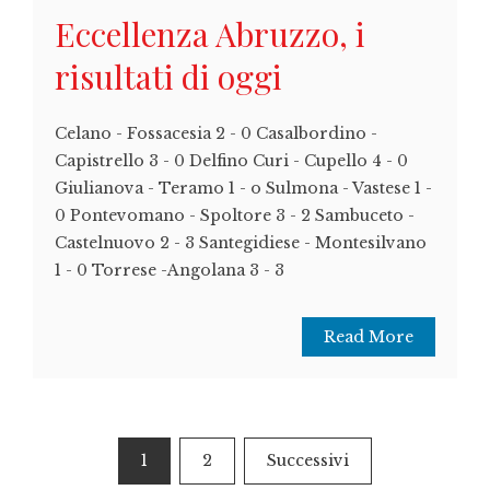
Eccellenza Abruzzo, i
risultati di oggi
Celano - Fossacesia 2 - 0 Casalbordino -
Capistrello 3 - 0 Delfino Curi - Cupello 4 - 0
Giulianova - Teramo 1 - o Sulmona - Vastese 1 -
0 Pontevomano - Spoltore 3 - 2 Sambuceto -
Castelnuovo 2 - 3 Santegidiese - Montesilvano
1 - 0 Torrese -Angolana 3 - 3
Read More
Paginazione
1
2
Successivi