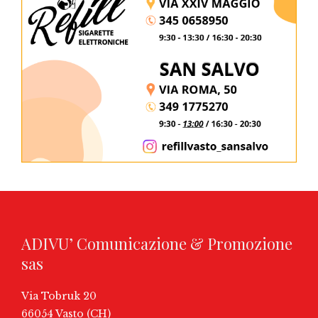
ADIVU’ Comunicazione & Promozione
sas
Via Tobruk 20
66054 Vasto (CH)