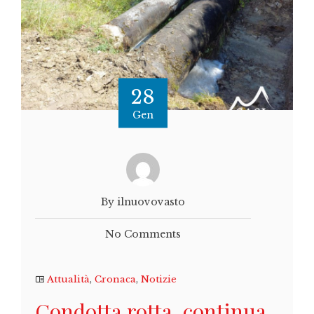
28
Gen
By ilnuovovasto
No Comments
Attualità
,
Cronaca
,
Notizie
Condotta rotta, continua