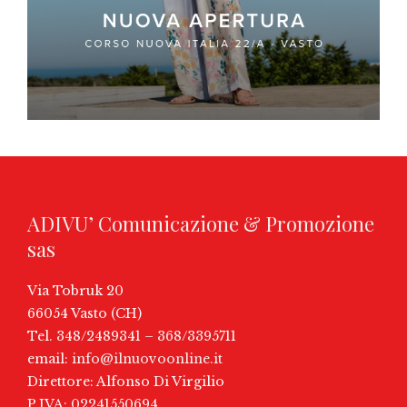
ADIVU’ Comunicazione & Promozione
sas
Via Tobruk 20
66054 Vasto (CH)
Tel. 348/2489341 – 368/3395711
email:
info@ilnuovoonline.it
Direttore: Alfonso Di Virgilio
P.IVA: 02241550694