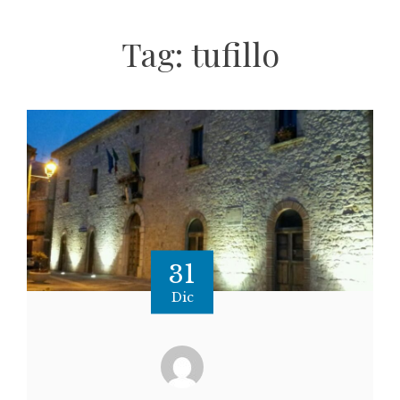
Tag:
tufillo
31
Dic