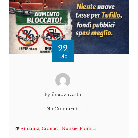
22
Dic
By ilnuovovasto
No Comments
Attualità
,
Cronaca
,
Notizie
,
Politica