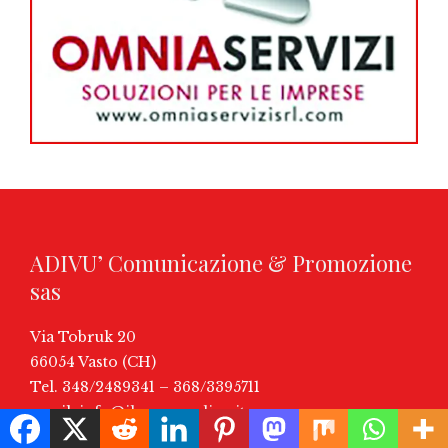
ADIVU’ Comunicazione & Promozione
sas
Via Tobruk 20
66054 Vasto (CH)
Tel. 348/2489341 – 368/3395711
email:
info@ilnuovoonline.it
Direttore: Alfonso Di Virgilio