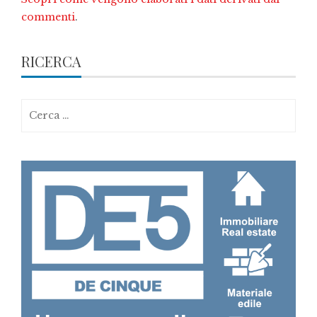
commenti
.
RICERCA
Ricerca
per: