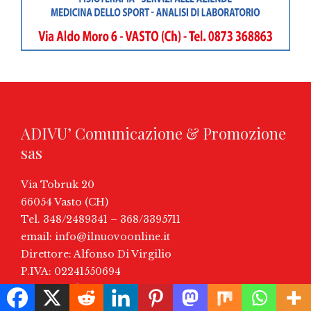
ADIVU’ Comunicazione & Promozione
sas
Via Tobruk 20
66054 Vasto (CH)
Tel. 348/2489341 – 368/3395711
email:
info@ilnuovoonline.it
Direttore: Alfonso Di Virgilio
P.IVA: 02241550694
Aut. Trib. di Vasto n. 148/17
Iscrizione ROC (AGCOM) N° 36264