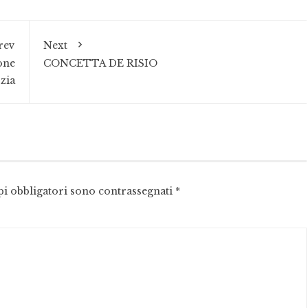
rev
Next
one
CONCETTA DE RISIO
zia
pi obbligatori sono contrassegnati
*