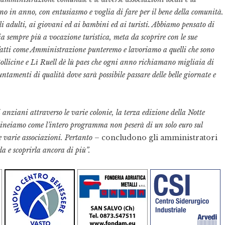
nno in anno, con entusiasmo e voglia di fare per il bene della comunità.
li adulti, ai giovani ed ai bambini ed ai turisti. Abbiamo pensato di
ia sempre più a vocazione turistica, meta da scoprire con le sue
Infatti come Amministrazione punteremo e lavoriamo a quelli che sono
licine e Lì Ruell dè lù paes che ogni anno richiamano migliaia di
untamenti di qualità dove sarà possibile passare delle belle giornate e
anziani attraverso le varie colonie, la terza edizione della Notte
lineiamo come l’intero programma non peserà di un solo euro sul
e varie associazioni. Pertanto –
concludono gli amministratori
la e scoprirla ancora di più”.