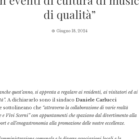
on eventi di cultura di mus
di qualità”
Giugno 18, 2024
anche quest’anno, si appresta a regalare ai residenti, ai visitatori ed ai
tà”.
A dichiararlo sono il sindaco
Daniele Carlucci
he sottolineano che
“attraverso la collaborazione di varie realtà
e e Vivi Scerni” con appuntamenti che spaziano dal divertimento alla
 sport e all’enogastronomia alla promozione delle nostre eccellenze.
’amministrazione comunale e le diverse associazioni locali e la