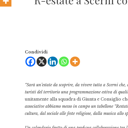
“R-estate a Scerni c
Condividi
“Sarà un’estate da scoprire, da vivere tutta a Scerni che, 
turisti del territorio una programmazione estiva di quali
unitamente alla squadra di Giunta e Consiglio c
associative abbiamo messo in campo un tabellone “Restat
cultura, dal sociale alle feste religiose, dalla musica allo
Un calendario frutto di una proficua collaborazione tra l