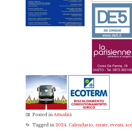
Posted in
Attualità
Tagged in
2024
,
Calendario
,
estate
,
eventi
,
sc