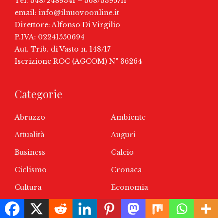
Tel. 348/2489341 – 368/3395711
email:
info@ilnuovoonline.it
Direttore: Alfonso Di Virgilio
P.IVA: 02241550694
Aut. Trib. di Vasto n. 148/17
Iscrizione ROC (AGCOM) N° 36264
Categorie
Abruzzo
Ambiente
Attualità
Auguri
Business
Calcio
Ciclismo
Cronaca
Cultura
Economia
Entertainment
Eventi