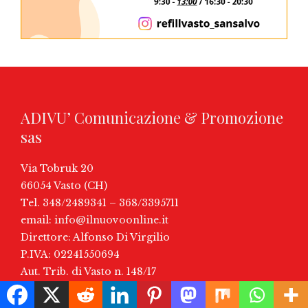
ADIVU’ Comunicazione & Promozione
sas
Via Tobruk 20
66054 Vasto (CH)
Tel. 348/2489341 – 368/3395711
email:
info@ilnuovoonline.it
Direttore: Alfonso Di Virgilio
P.IVA: 02241550694
Aut. Trib. di Vasto n. 148/17
Iscrizione ROC (AGCOM) N° 36264