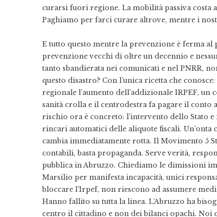
curarsi fuori regione. La mobilità passiva costa 
Paghiamo per farci curare altrove, mentre i nost
E tutto questo mentre la prevenzione è ferma al 
prevenzione vecchi di oltre un decennio e nessun
tanto sbandierata nei comunicati e nel PNRR, non
questo disastro? Con l’unica ricetta che conosce: 
regionale l’aumento dell’addizionale IRPEF, un c
sanità crolla e il centrodestra fa pagare il conto 
rischio ora è concreto: l’intervento dello Stato 
rincari automatici delle aliquote fiscali. Un’onta
cambia immediatamente rotta. Il Movimento 5 Ste
contabili, basta propaganda. Serve verità, respon
pubblica in Abruzzo. Chiediamo le dimissioni imme
Marsilio per manifesta incapacità, unici responsab
bloccare l’Irpef, non riescono ad assumere medici
Hanno fallito su tutta la linea. L’Abruzzo ha biso
centro il cittadino e non dei bilanci opachi. Noi