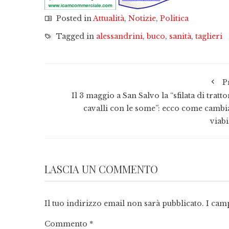
Posted in
Attualità
,
Notizie
,
Politica
Tagged in
alessandrini
,
buco
,
sanità
,
taglieri
P
Il 3 maggio a San Salvo la “sfilata di tratto
cavalli con le some”: ecco come cambia
viabi
LASCIA UN COMMENTO
Il tuo indirizzo email non sarà pubblicato.
I cam
Commento
*