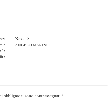
rev
Next
ri e
ANGELO MARINO
 la
lità
pi obbligatori sono contrassegnati
*