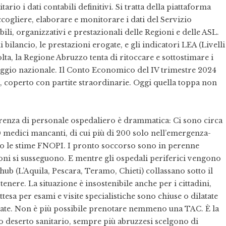
io i dati contabili definitivi. Si tratta della piattaforma
ccogliere, elaborare e monitorare i dati del Servizio
ili, organizzativi e prestazionali delle Regioni e delle ASL.
i bilancio, le prestazioni erogate, e gli indicatori LEA (Livelli
lta, la Regione Abruzzo tenta di ritoccare e sottostimare i
ggio nazionale. Il Conto Economico del IV trimestre 2024
o, coperto con partite straordinarie. Oggi quella toppa non
carenza di personale ospedaliero è drammatica: Ci sono circa
 medici mancanti, di cui più di 200 solo nell’emergenza-
do le stime FNOPI. I pronto soccorso sono in perenne
ioni si susseguono. E mentre gli ospedali periferici vengono
 hub (L’Aquila, Pescara, Teramo, Chieti) collassano sotto il
ere. La situazione è insostenibile anche per i cittadini,
attesa per esami e visite specialistiche sono chiuse o dilatate
ccate. Non è più possibile prenotare nemmeno una TAC. È la
to deserto sanitario, sempre più abruzzesi scelgono di