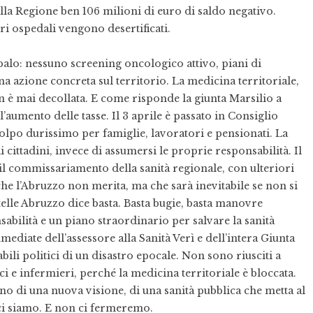
alla Regione ben 106 milioni di euro di saldo negativo.
ri ospedali vengono desertificati.
palo: nessuno screening oncologico attivo, piani di
a azione concreta sul territorio. La medicina territoriale,
 è mai decollata. E come risponde la giunta Marsilio a
l’aumento delle tasse. Il 3 aprile è passato in Consiglio
olpo durissimo per famiglie, lavoratori e pensionati. La
ai cittadini, invece di assumersi le proprie responsabilità. Il
e il commissariamento della sanità regionale, con ulteriori
 che l’Abruzzo non merita, ma che sarà inevitabile se non si
lle Abruzzo dice basta. Basta bugie, basta manovre
sabilità e un piano straordinario per salvare la sanità
diate dell’assessore alla Sanità Verì e dell’intera Giunta
ili politici di un disastro epocale. Non sono riusciti a
 e infermieri, perché la medicina territoriale è bloccata.
gno di una nuova visione, di una sanità pubblica che metta al
 ci siamo. E non ci fermeremo.