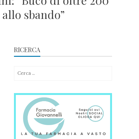
ini: “Buco di oltre 200
i allo sbando”
RICERCA
Ricerca
per: