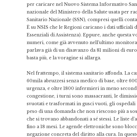
per caricare nel Nuovo Sistema Informativo Sanitar
nazionale del Ministero della Salute usata per ra
Sanitario Nazionale (SSN), compresi quelli contab
È su NSIS che le Regioni caricano i dati ufficiali d
Essenziali di Assistenza). Eppure, anche questa vo
numeri, come già avvenuto nell’ultimo monitora
parlava già di un disavanzo da 81 milioni di eur
basta più, e la voragine si allarga.
Nel frattempo, il sistema sanitario affonda. La 
60mila abruzzesi senza medico di base, oltre 600
urgenza, e oltre 1800 infermieri in meno secon
congestione, i turni sono massacranti, le dimiss
svuotati e trasformati in gusci vuoti, gli ospedali
peso di una domanda che non riescono più a sosten
che si trovano abbandonati a sé stessi. Le liste d’
fino a 18 mesi. Le agende elettroniche sono blo
negazione concreta del diritto alla cura. In ques