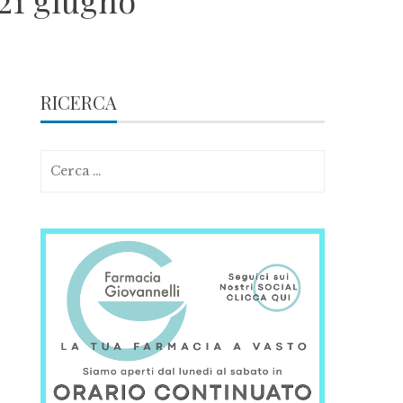
 21 giugno
RICERCA
Ricerca
per: