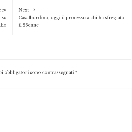
rev
Next
o su
Casalbordino, oggi il processo a chi ha sfregiato
lio
il 23enne
pi obbligatori sono contrassegnati
*