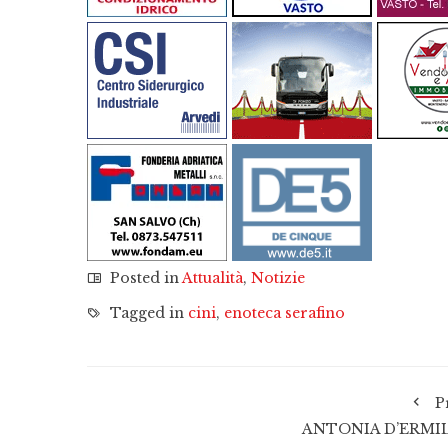
Posted in
Attualità
,
Notizie
Tagged in
cini
,
enoteca serafino
P
ANTONIA D’ERMI