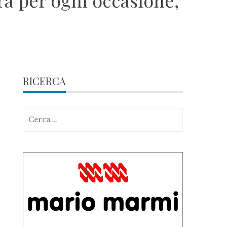
ura per ogni occasione,
RICERCA
Ricerca
per: