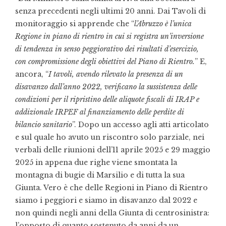
senza precedenti negli ultimi 20 anni. Dai Tavoli di
monitoraggio si apprende che “
l’Abruzzo è l’unica
Regione in piano di rientro in cui si registra un’inversione
di tendenza in senso peggiorativo dei risultati d’esercizio,
con compromissione degli obiettivi del Piano di Rientro.
” E,
ancora, “
I tavoli, avendo rilevato la presenza di un
disavanzo dall’anno 2022, verificano la sussistenza delle
condizioni per il ripristino delle aliquote fiscali di IRAP e
addizionale IRPEF al finanziamento delle perdite di
bilancio sanitario
”. Dopo un accesso agli atti articolato
e sul quale ho avuto un riscontro solo parziale, nei
verbali delle riunioni dell’11 aprile 2025 e 29 maggio
2025 in appena due righe viene smontata la
montagna di bugie di Marsilio e di tutta la sua
Giunta. Vero è che delle Regioni in Piano di Rientro
siamo i peggiori e siamo in disavanzo dal 2022 e
non quindi negli anni della Giunta di centrosinistra:
l’opposto di quanto sostenuto da anni da un