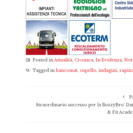
Posted in
Attualità
,
Cronaca
,
In Evidenza
,
Not
Tagged in
bancomat
,
cupello
,
indagini
,
rapin
P
Straordinario successo per la BozzyBro’ Da
& Fit Acad