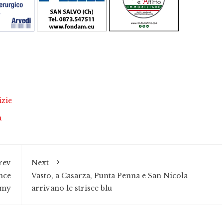
izie
a
rev
Next
nce
Vasto, a Casarza, Punta Penna e San Nicola
emy
arrivano le strisce blu