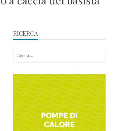
o a caccia del basista
RICERCA
Ricerca
per: