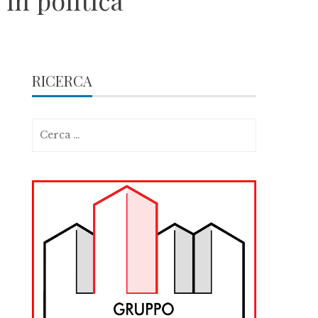
in politica
RICERCA
Ricerca
per: