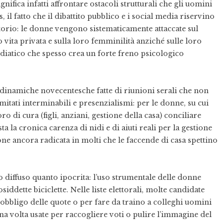
nifica infatti affrontare ostacoli strutturali che gli uomini
il fatto che il dibattito pubblico e i social media riservino
torio: le donne vengono sistematicamente attaccate sul
o vita privata e sulla loro femminilità anziché sulle loro
atico che spesso crea un forte freno psicologico
 dinamiche novecentesche fatte di riunioni serali che non
mitati interminabili e presenzialismi: per le donne, su cui
 di cura (figli, anziani, gestione della casa) conciliare
 la cronica carenza di nidi e di aiuti reali per la gestione
ne ancora radicata in molti che le faccende di casa spettino
o diffuso quanto ipocrita: l’uso strumentale delle donne
iddette biciclette. Nelle liste elettorali, molte candidate
bbligo delle quote o per fare da traino a colleghi uomini
a volta usate per raccogliere voti o pulire l’immagine del